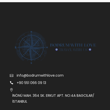
info@bodrumwithlove.com
+90 551 066 09 13
İNÖNÜ MAH. 364 SK. ERKUT APT. NO:4A BAGCILAR/
İSTANBUL