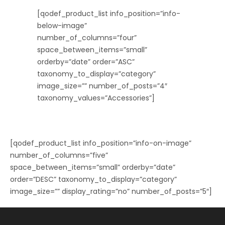
[qodef_product_list info_position=”info-
below-image”
number_of_columns=”four”
space_between_items=”small”
orderby=”date” order=”ASC”
taxonomy_to_display=”category”
image_size=”” number_of_posts=”4″
taxonomy_values=”Accessories”]
[qodef_product_list info_position=”info-on-image”
number_of_columns=”five”
space_between_items=”small” orderby=”date”
order=”DESC” taxonomy_to_display=”category”
image_size=”” display_rating=”no” number_of_posts=”5″]