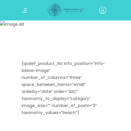
Shop List
[qodef_product_list info_position=”info-
below-image”
number_of_columns=”three”
space_between_items=”small”
orderby=”date” order=”ASC”
taxonomy_to_display=”category”
image_size=”” number_of_posts=”3″
taxonomy_values=”beach”]