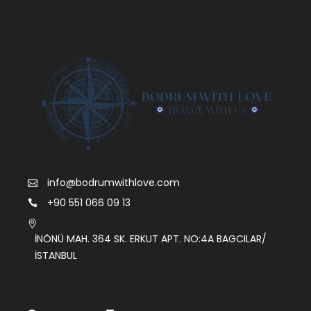
info@bodrumwithlove.com
+90 551 066 09 13
İNÖNÜ MAH. 364 SK. ERKUT APT. NO:4A BAGCILAR/
İSTANBUL