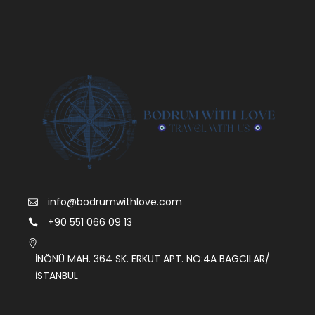
info@bodrumwithlove.com
+90 551 066 09 13
İNÖNÜ MAH. 364 SK. ERKUT APT. NO:4A BAGCILAR/
İSTANBUL