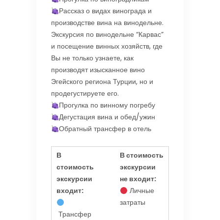
Рассказ о видах винограда и
производстве вина на винодельне.
Экскурсия по винодельне “Карвас”
и посещение винных хозяйств, где
Вы не только узнаете, как
производят изысканное вино
Эгейского региона Турции, но и
продегустируете его.
Прогулка по винному погребу
Дегустация вина и обед/ужин
Обратный трансфер в отель
В
В стоимость
стоимость
экскурсии
экскурсии
не входит:
входит:
Личные
затраты
Трансфер