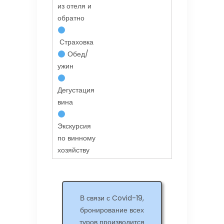
из отеля и
обратно
Страховка
Обед/
ужин
Дегустация
вина
Экскурсия
по винному
хозяйству
В связи с Covid-19,
бронирование всех
туров производится