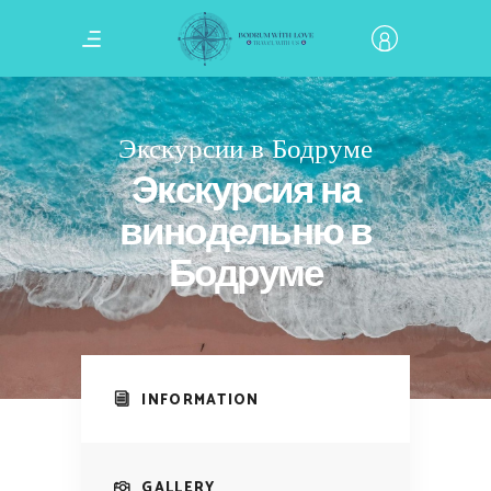
Экскурсии в Бодруме
Экскурсия на
винодельню в
Бодруме
INFORMATION
GALLERY