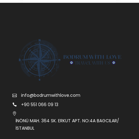
info@bodrumwithlove.com
+90 551 066 09 13
İNÖNÜ MAH. 364 SK. ERKUT APT. NO:4A BAGCILAR/
İSTANBUL