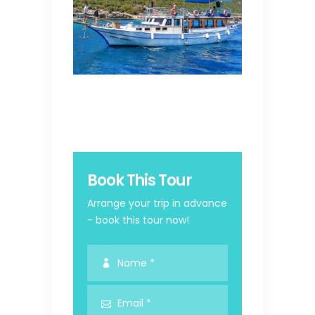
Book This Tour
Arrange your trip in advance
- book this tour now!