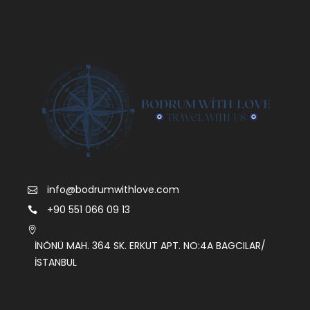
info@bodrumwithlove.com
+90 551 066 09 13
İNÖNÜ MAH. 364 SK. ERKUT APT. NO:4A BAGCILAR/
İSTANBUL