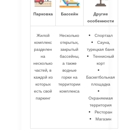
Парковка
Бассейн
Другие
особенности
Жилой
Несколько
Спортзал
комплекс
открытых,
Сауна,
разделен
закрытый
турецкая баня
на
бассейны,
Теннисный
несколько
а также
корт
частей, в
водные
каждой из
горки на
Баскетбольная
которых
территории
площадка
есть свой
комплекса
паркинг
Охраняемая
территория
Ресторан
Магазин