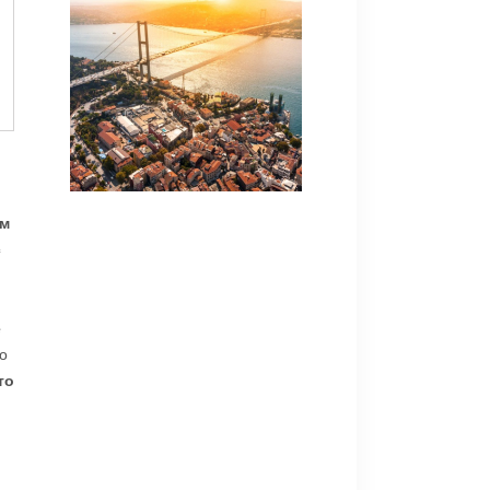
км
с
е
о
то