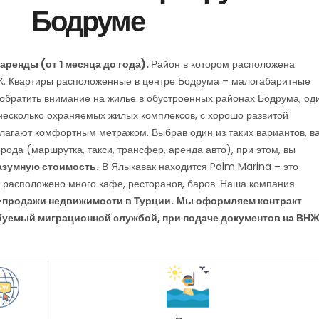
Бодруме
ренды (от 1 месяца до года).
Район в котором расположена
Ж. Квартиры расположенные в центре Бодрума – малогабаритные
обратить внимание на жилье в обустроенных районах Бодрума, од
 несколько охраняемых жилых комплексов, с хорошо развитой
олагают комфортным метражом. Выбрав один из таких вариантов, в
орода (маршрутка, такси, трансфер, аренда авто), при этом, вы
азумную стоимость.
В Ялыкавак находится Palm Marina – это
 расположено много кафе, ресторанов, баров. Наша компания
и-продажи недвижимости в Турции.
Мы оформляем контракт
буемый миграционной службой, при подаче документов на ВНЖ