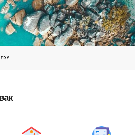
LERY
вак