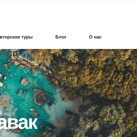
вторские туры
Блог
О нас
авак