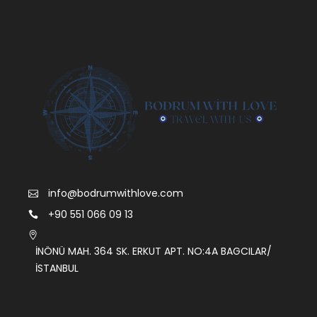
info@bodrumwithlove.com
+90 551 066 09 13
İNÖNÜ MAH. 364 SK. ERKUT APT. NO:4A BAGCILAR/
İSTANBUL