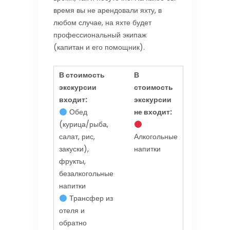
время вы не арендовали яхту, в
любом случае, на яхте будет
профессиональный экипаж
(капитан и его помощник).
В стоимость
В
экскурсии
стоимость
входит:
экскурсии
Обед
не входит:
(курица/рыба,
салат, рис,
Алкогольные
закуски),
напитки
фрукты,
б
езалкогольные
напитки
Трансфер из
отеля и
обратно