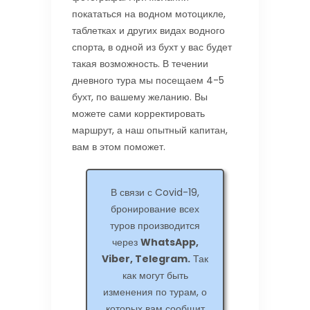
покататься на водном мотоцикле,
таблетках и других видах водного
спорта, в одной из бухт у вас будет
такая возможность. В течении
дневного тура мы посещаем 4-5
бухт, по вашему желанию. Вы
можете сами корректировать
маршрут, а наш опытный капитан,
вам в этом поможет.
В связи с Covid-19,
бронирование всех
туров производится
через
WhatsApp,
Viber, Telegram.
Так
как могут быть
изменения по турам, о
которых вам сообщит